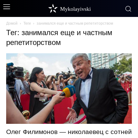
Mykolayivski
Домой
Теги
занимался еще и частным репетиторством
Тег: занимался еще и частным
репетиторством
Олег Филимонов — николаевец с сотней