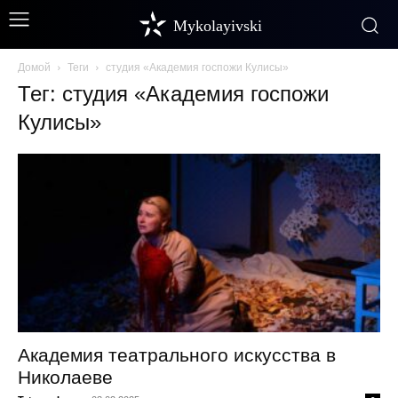
Mykolayivski
Домой
Теги
студия «Академия госпожи Кулисы»
Тег: студия «Академия госпожи
Кулисы»
Академия театрального искусства в
Николаеве