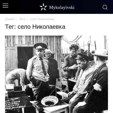
Mykolayivski
Домой
Теги
село Николаевка
Тег: село Николаевка