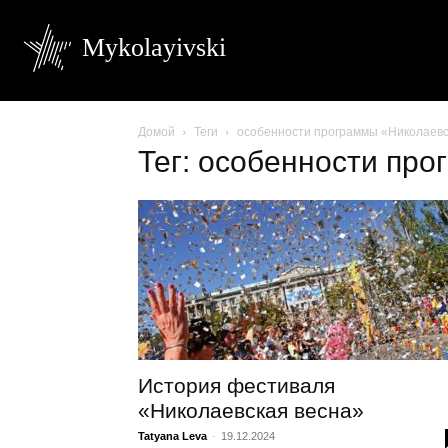
Mykolayivski
Домой
Теги
особенности программы «Николаевс
Тег: особенности пр
История фестиваля
«Николаевская весна»
Tatyana Leva
-
19.12.2024