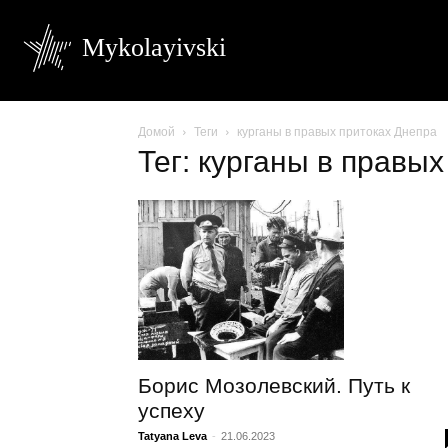
Mykolayivski
Домой
Теги
курганы в правых притоках Днепра
Тег: курганы в правы
Борис Мозолевский. Путь к
успеху
Tatyana Leva
-
21.06.2023