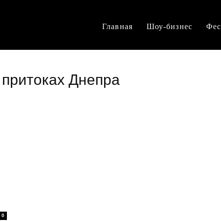
Главная
Шоу-бизнес
Фес
х притоках Днепра
0