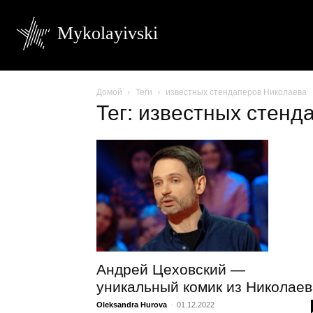
Mykolayivski
Домой
Теги
известных стендаперов Николаева
Тег: известных стенд
Андрей Цеховский —
уникальный комик из Николаев
Oleksandra Hurova
-
01.12.2022