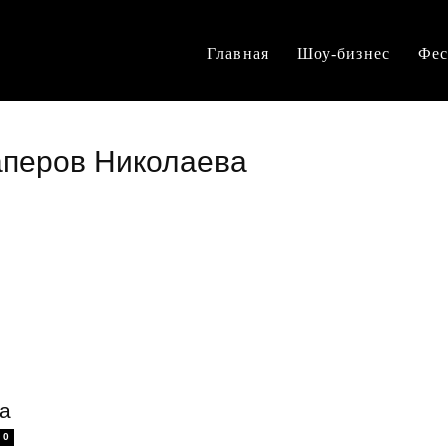
Главная
Шоу-бизнес
Фес
аперов Николаева
а
0