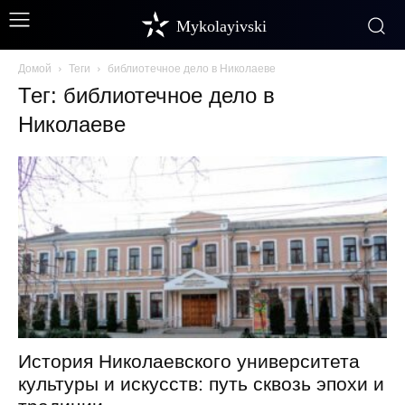
Mykolayivski
Домой
Теги
библиотечное дело в Николаеве
Тег: библиотечное дело в
Николаеве
История Николаевского университета
культуры и искусств: путь сквозь эпохи и