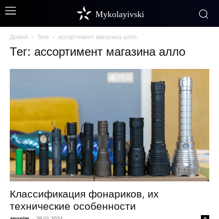
Mykolayivski
Домой
Теги
ассортимент магазина алло
Тег: ассортимент магазина алло
Классификация фонариков, их
технические особенности
anonim
-
29.01.2024
0