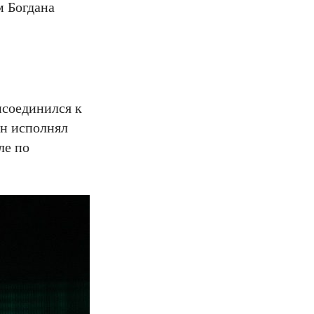
м Богдана
исоединился к
он исполнял
ле по