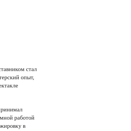
ставником стал
терский опыт,
ектакле
 принимал
омной работой
ажировку в