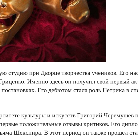
ную студию при Дворце творчества учеников. Его на
риценко. Именно здесь он получил свой первый ак
 постановках. Его дебютом стала роль Петрика в сп
рситете культуры и искусств Григорий Черемушев
л первые положительные отзывы критиков. Его дипл
ильяма Шекспира. В этот период он также прошел ст