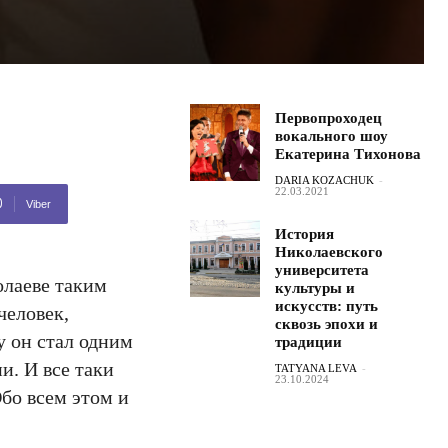
Первопроходец
вокального шоу
Екатерина Тихонова
DARIA KOZACHUK
-
22.03.2021
Viber
История
Николаевского
университета
олаеве таким
культуры и
искусств: путь
человек,
сквозь эпохи и
у он стал одним
традиции
и. И все таки
TATYANA LEVA
-
23.10.2024
бо всем этом и