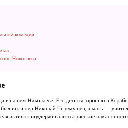
альной комедии
ежью
жизнь Николаева
ве
да в нашем Николаеве. Его детство прошло в Кораб
ом был инженер Николай Черемушев, а мать — учите
еля активно поддерживали творческие наклонности 