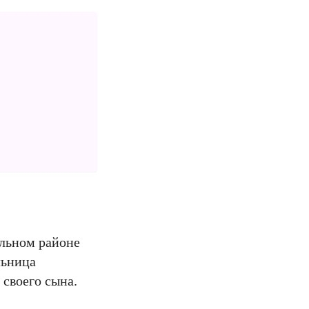
ельном районе
льница
своего сына.