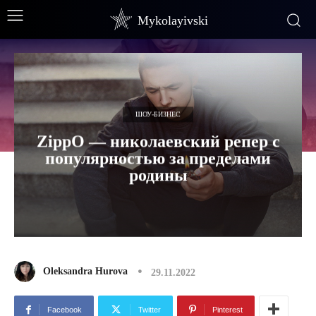
Mykolayivski
ШОУ-БИЗНЕС
ZippO — николаевский репер с
популярностью за пределами
родины
Oleksandra Hurova
29.11.2022
Facebook
Twitter
Pinterest