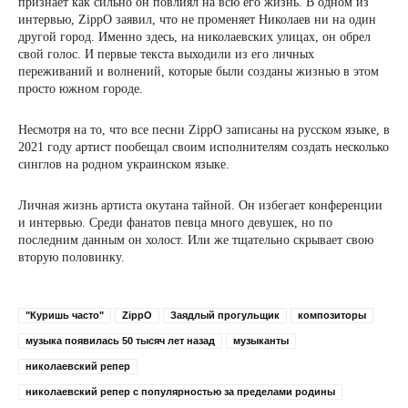
признает как сильно он повлиял на всю его жизнь. В одном из
интервью, ZippO заявил, что не променяет Николаев ни на один
другой город. Именно здесь, на николаевских улицах, он обрел
свой голос. И первые текста выходили из его личных
переживаний и волнений, которые были созданы жизнью в этом
просто южном городе.
Несмотря на то, что все песни ZippO записаны на русском языке, в
2021 году артист пообещал своим исполнителям создать несколько
синглов на родном украинском языке.
Личная жизнь артиста окутана тайной. Он избегает конференции
и интервью. Среди фанатов певца много девушек, но по
последним данным он холост. Или же тщательно скрывает свою
вторую половинку.
"Куришь часто"
ZippO
Заядлый прогульщик
композиторы
музыка появилась 50 тысяч лет назад
музыканты
николаевский репер
николаевский репер с популярностью за пределами родины