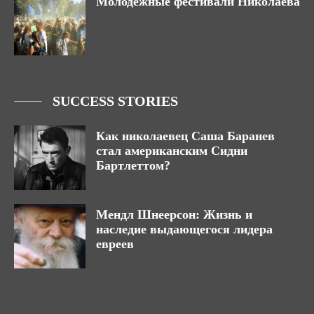
Молодежные фестивали Николаева
SUCCESS STORIES
Как николаевец Саша Баранев
стал американским Сидни
Бартлеттом?
Мендл Шнеерсон: Жизнь и
наследие выдающегося лидера
евреев