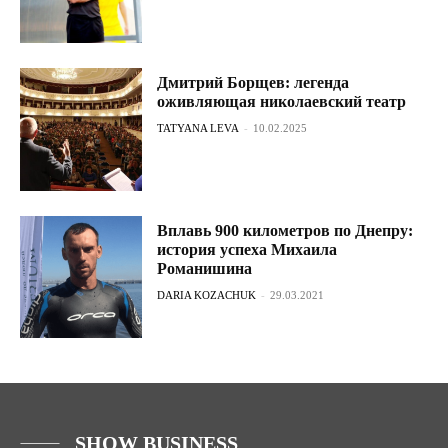
Дмитрий Борщев: легенда
оживляющая николаевский театр
TATYANA LEVA
-
10.02.2025
Вплавь 900 километров по Днепру:
история успеха Михаила
Романишина
DARIA KOZACHUK
-
29.03.2021
SHOW BUSINESS