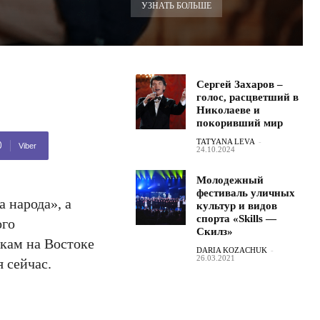
УЗНАТЬ БОЛЬШЕ
Сергей Захаров –
голос, расцветший в
Николаеве и
покоривший мир
TATYANA LEVA
-
Viber
24.10.2024
Молодежный
фестиваль уличных
 народа», а
культур и видов
спорта «Skills —
ого
Скилз»
кам на Востоке
DARIA KOZACHUK
-
26.03.2021
 сейчас.