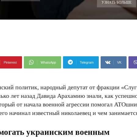
УЗНАТЬ БОЛЬШЕ
Pinterest
WhatsApp
Telegram
VK
ский политик, народный депутат от фракции «Слуга
ько лет назад Давида Арахамию знали, как успешн
оторый от начала военной агрессии помогал АТОшни
его начинал известный николаевец и чем занимается
омогать украинским военным