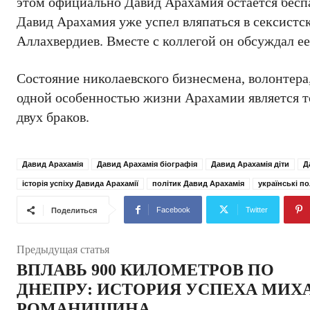
этом официально Давид Арахамия остается бесп
Давид Арахамия уже успел вляпаться в сексистс
Аллахвердиев. Вместе с коллегой он обсуждал е
Состояние николаевского бизнесмена, волонтера,
одной особенностью жизни Арахамии является то
двух браков.
Давид Арахамія
Давид Арахамія біографія
Давид Арахамія діти
Д
історія успіху Давида Арахамії
політик Давид Арахамія
українські по
Facebook
Twitter
Поделиться
Предыдущая статья
ВПЛАВЬ 900 КИЛОМЕТРОВ ПО
ДНЕПРУ: ИСТОРИЯ УСПЕХА МИХ
РОМАНИШИНА