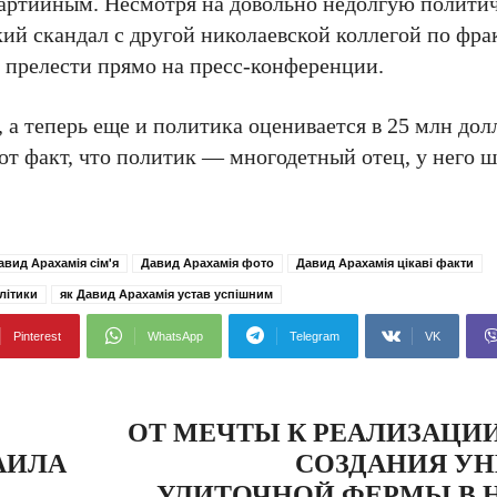
артийным. Несмотря на довольно недолгую политич
кий скандал с другой николаевской коллегой по фр
е прелести прямо на пресс-конференции.
 а теперь еще и политика оценивается в 25 млн дол
т факт, что политик — многодетный отец, у него ш
авид Арахамія сім'я
Давид Арахамія фото
Давид Арахамія цікаві факти
літики
як Давид Арахамія устав успішним
Pinterest
WhatsApp
Telegram
VK
ОТ МЕЧТЫ К РЕАЛИЗАЦИИ
АИЛА
СОЗДАНИЯ У
УЛИТОЧНОЙ ФЕРМЫ В 