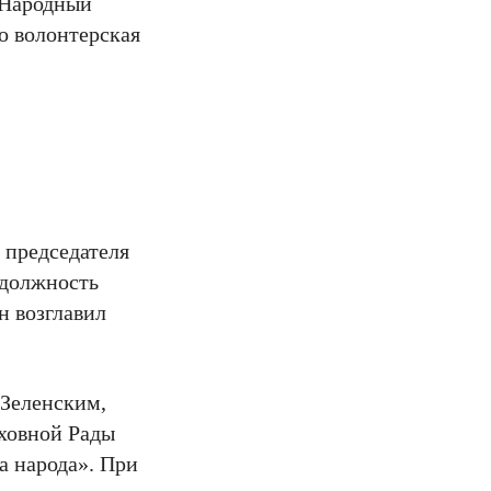
«Народный
о волонтерская
 председателя
 должность
н возглавил
 Зеленским,
рховной Рады
а народа». При