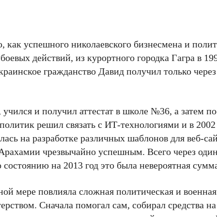
 как успешного николаевского бизнесмена и полити
 боевых действий, из курортного городка Гагра в 199
краинское гражданство Давид получил только через 
 учился и получил аттестат в школе №36, а затем п
олитик решил связать с ИТ-технологиями и в 2002 
ась на разработке различных шаблонов для веб-сай
 Арахамии чрезвычайно успешным. Всего через один
 состоянию на 2013 год это была невероятная сумма
ой мере повлияла сложная политическая и военная
терством. Сначала помогал сам, собирал средства н