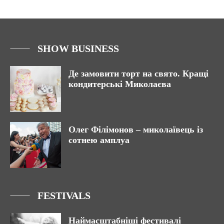
SHOW BUSINESS
Де замовити торт на свято. Кращі
кондитерські Миколаєва
Олег Філімонов – миколаївець із
сотнею амплуа
FESTIVALS
Наймасштабніші фестивалі