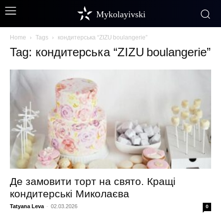
Mykolayivski
Home
Tags
кондитерська “ZIZU boulangerie”
Tag: кондитерська “ZIZU boulangerie”
Де замовити торт на свято. Кращі
кондитерські Миколаєва
Tatyana Leva
-
02.03.2026
0